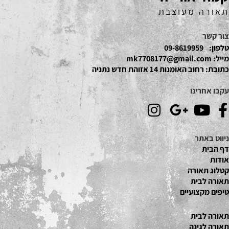
תאורה מעוצבת
צור קשר
טלפון:
09-8619959
מייל:
mk7708177@gmail.com
כתובת:
רחוב האומנות 14 אזוהת חדש נתניה
עקבו אחרינו
ניווט באתר
דף הבית
אודות
קטלוג תאור
ה
תאורה לבית
טיפים מקצועיים
תאורה לבית
תאורה לגינה