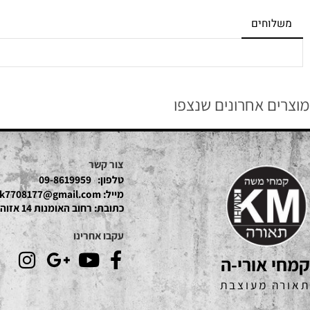
חים
 אחרונים שנצפו
צור קשר
טלפון:
09-8619959
מייל:
mk7708177@gmail.com
כתובת:
רחוב האומנות 14 אזוהת חדש נתניה
עקבו אחרינו
אורי-ה