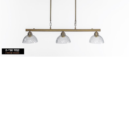
90 ס"מ - 3
20
150 ס"מ
מת
ני
נו
*ה
זמ