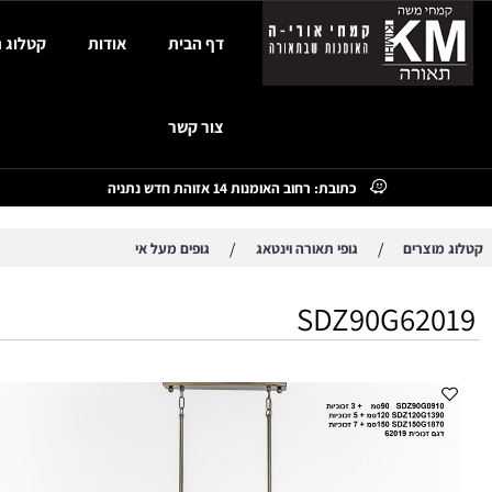
דף הבית
אודות
קטלוג תאורה
צור קשר
כתובת: רחוב האומנות 14 אזוהת חדש נתניה
/
/
צרים
גופי תאורה וינטאג
גופים מעל אי
SDZ90G62
מנור
בצ
רו