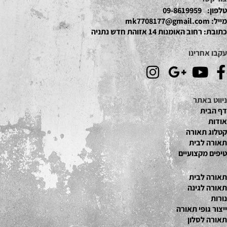
טלפון:
09-8619959
מייל:
mk7708177@gmail.com
כתובת:
רחוב האומנות 14 אזוהת חדש נתניה
עקבו אחרינו
ניווט באתר
דף הבית
אודות
קטלוג תאור
ה
תאורה לבית
טיפים מקצועיים
תאורה לבית
תאורה לגינה
נורות
ייצור גופי תאורה
תאורה לסלון