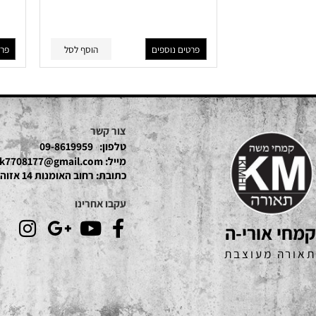
SHRAGAYOR
פרטים נוספים
הוסף לסל
פרטים נוס
צור קשר
טלפון:
09-8619959
מייל:
mk7708177@gmail.com
כתובת:
רחוב האומנות 14 אזוהת חדש נתניה
עקבו אחרינו
אורי-ה
 מעוצבת