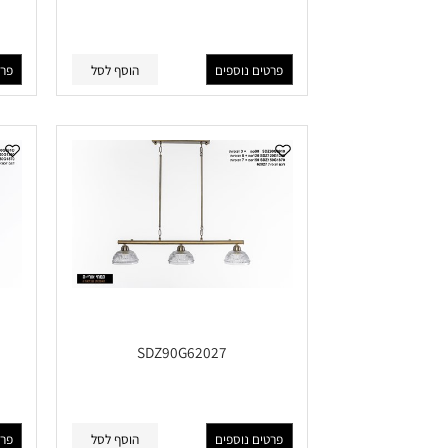
SDZ90G62037
פרטים נוספים
הוסף לסל
פרטים נוס
SDZ90G62027