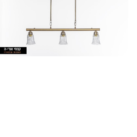
90 ס"מ - 3
20
150 ס"מ
מת
ני
נו
*ה
זמ