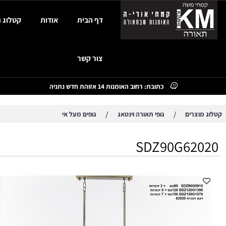
דף הבית
אודות
קטלוג תאורה
צור קשר
כתובת: רחוב האומנות 14 אזוהת חדש נתניה
/
/
צרים
גופי תאורה וינטאג
גופים מעל אי
SDZ90G62
מנור
בצ
רו