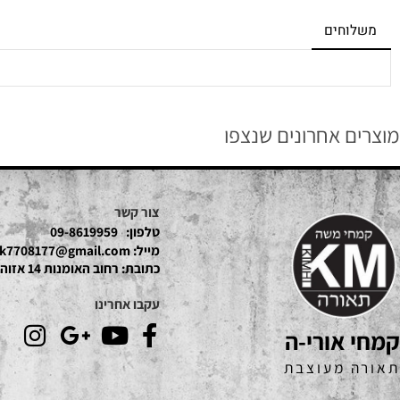
חים
 אחרונים שנצפו
צור קשר
טלפון:
09-8619959
מייל:
mk7708177@gmail.com
כתובת:
רחוב האומנות 14 אזוהת חדש נתניה
עקבו אחרינו
אורי-ה