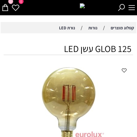
0
0
/
/
קטלוג מוצרים
נורות
נורת LED
GLOB 125 עשן LED