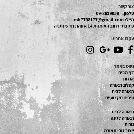
צור קשר
טלפון:
09-8619959
מייל:
mk7708177@gmail.com
כתובת:
רחוב האומנות 14 אזוהת חדש נתניה
עקבו אחרינו
ניווט באתר
דף הבית
אודות
קטלוג תאור
ה
תאורה לבית
טיפים מקצועיים
תאורה לבית
תאורה לגינה
נורות
ייצור גופי תאורה