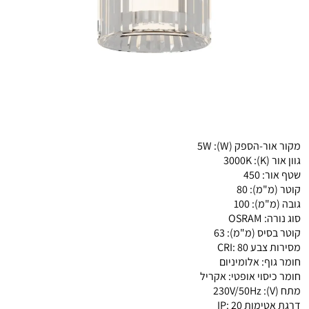
מקור אור-הספק (W):
5W
גוון אור (K):
3000K
שטף אור:
450
קוטר (מ"מ):
80
גובה (מ"מ):
100
סוג נורה:
OSRAM
קוטר בסיס (מ"מ):
63
מסירות צבע CRI:
80
חומר גוף:
אלומיניום
חומר כיסוי אופטי:
אקריל
מתח (V):
230V/50Hz
דרגת אטימות IP:
20