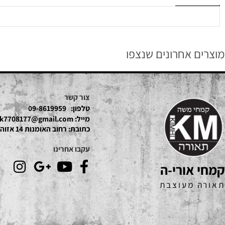
חים
 אחרונים שנצפו
צור קשר
טלפון:
09-8619959
מייל:
mk7708177@gmail.com
כתובת:
רחוב האומנות 14 אזוהת חדש נתניה
עקבו אחרינו
אורי-ה
 מעוצבת